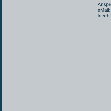
Anspre
eMail:
facebo